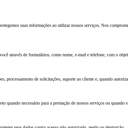
rotegemos suas informações ao utilizar nossos serviços. Nos compromet
ocê através de formulários, como nome, e-mail e telefone, com o objeti
es, processamento de solicitações, suporte ao cliente e, quando autori
to quando necessário para a prestação de nossos serviços ou quando ex
oteger seus dados contra acesso não autorizado, perda ou destruição.