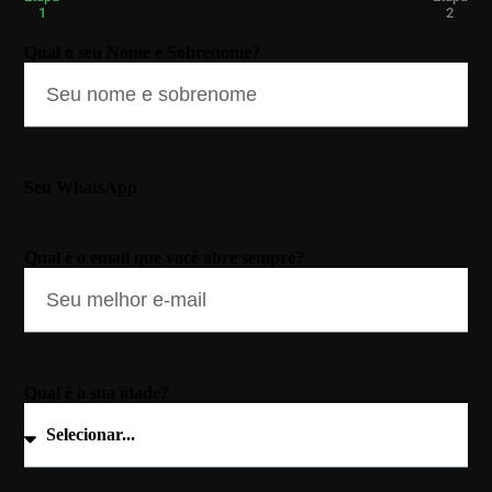
1
2
Qual o seu Nome e Sobrenome?
Seu WhatsApp
Qual é o email que você abre sempre?
Qual é a sua idade?