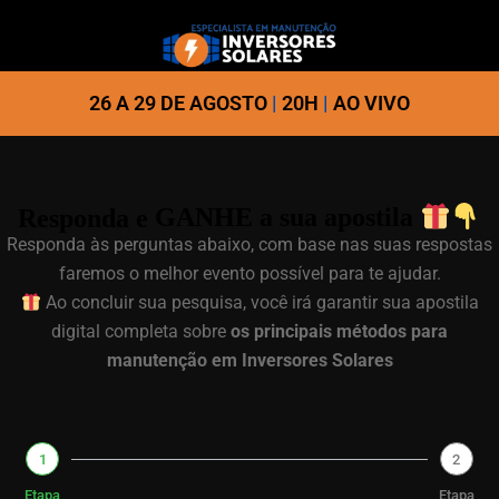
26 A 29 DE AGOSTO
|
20H
|
AO VIVO
Responda e
GANHE
a sua apostila
Responda às perguntas abaixo, com base nas suas respostas
faremos o melhor evento possível para te ajudar.
Ao concluir sua pesquisa, você irá garantir sua apostila
digital completa sobre
os principais métodos para
manutenção em Inversores Solares
1
2
Etapa
Etapa