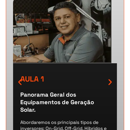
AULA 1
AUL
Panorama Geral dos
Conv
Equipamentos de Geração
Tecn
Solar.
Enten
nos s
Abordaremos os principais tipos de
otimi
inversores: On-Grid, Off-Grid, Híbridos e