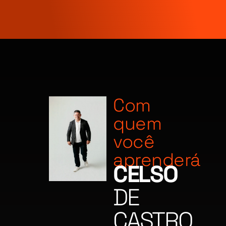
Com
quem
você
aprenderá
CELSO
DE
CASTRO