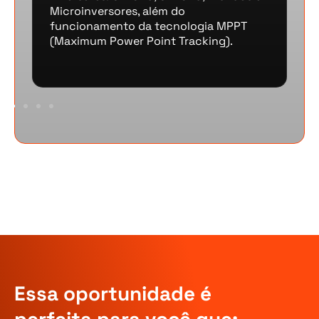
painé
Microinversores, além do
funcionamento da tecnologia MPPT
(Maximum Power Point Tracking).
Essa oportunidade é