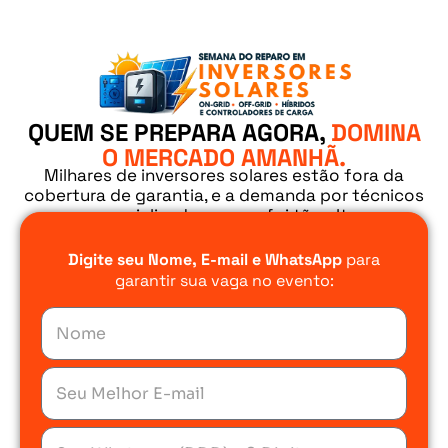
QUEM SE PREPARA AGORA,
DOMINA
O MERCADO AMANHÃ.
Milhares de inversores solares estão fora da
cobertura de garantia, e a demanda por técnicos
especializados nunca foi tão alta.
Digite seu Nome, E-mail e WhatsApp
para
garantir sua vaga no evento: